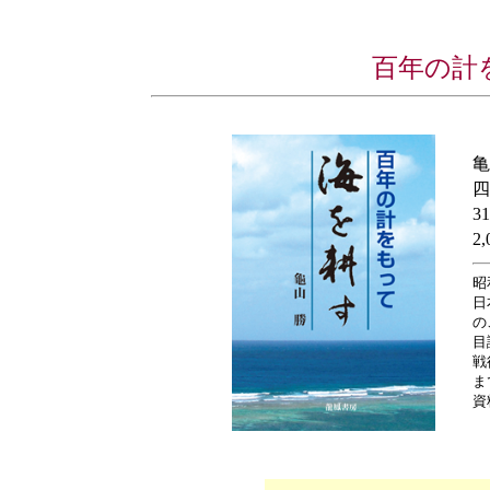
百年の計
亀
四
3
2
昭
日
の
目
戦
ま
資