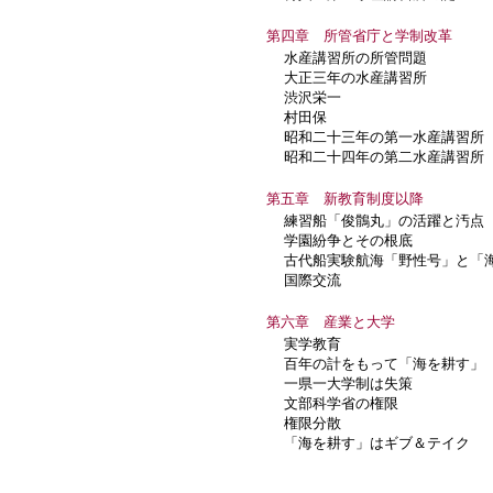
第四章 所管省庁と学制改革
水産講習所の所管問題
大正三年の水産講習所
渋沢栄一
村田保
昭和二十三年の第一水産講習所
昭和二十四年の第二水産講習所
第五章 新教育制度以降
練習船「俊鶻丸」の活躍と汚点
学園紛争とその根底
古代船実験航海「野性号」と「
国際交流
第六章 産業と大学
実学教育
百年の計をもって「海を耕す」
一県一大学制は失策
文部科学省の権限
権限分散
「海を耕す」はギブ＆テイク