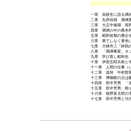
一章 高校生に語る
二章 丸田恒雄 満洲
三章 大正中後期 長
四章 満洲の中の喬木
五章 昭和前期の豊丘
六章 果てしなく黄色
七章 大林作三『終戦
八章 「満洲事変」オ
九章 学び直し昭和史
十章 伊原五郎兵衛と
十一章 人間の仕事（
十二章 追悼 中村哲
十三章 博物館の父は
十四章 田中芳男 「
十五章 田中芳男、朝
十六章 牧野富太郎の
十七章 田中芳男と渋