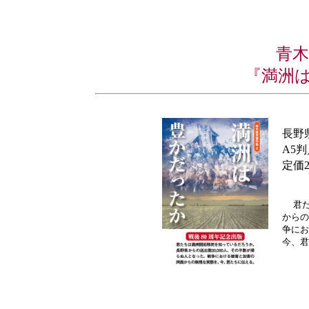
青木
『満洲
長野
A5判
定価2
君た
からの
争にお
今、君